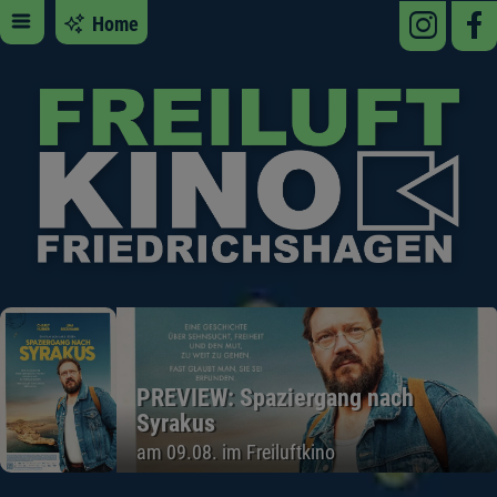
Home
PREVIEW: Spaziergang nach
Syrakus
am 09.08. im Freiluftkino