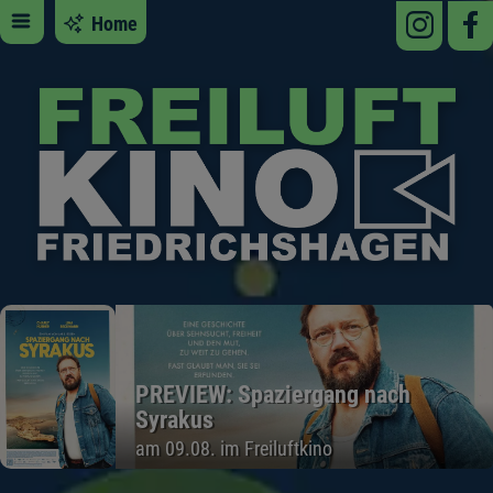
Home
PREVIEW: Spaziergang nach
Syrakus
am 09.08. im Freiluftkino