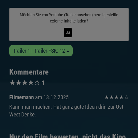
Möchten Sie von
Youtube (Trailer ansehen)
bereitgestellte
externe Inhalte laden?
Ja
Trailer 1 | Trailer-FSK: 12
Kommentare
★
★
★
★
☆
1
Filmemann
am 13.12.2025
★
★
★
★
☆
Kann man machen. Hat ganz gute Ideen drin zur Ost
West Denke.
Nur den Film bewerten, nicht das Kino.