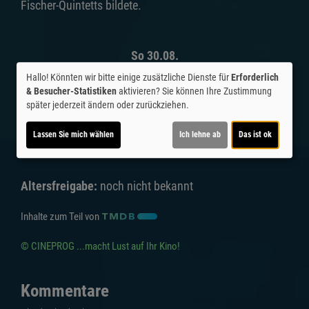
Fischer-Quintetts bildete.
So 30.08.
Hallo! Könnten wir bitte einige zusätzliche Dienste für
Erforderlich
Kino 1 | 2D
& Besucher-Statistiken
aktivieren? Sie können Ihre Zustimmung
später jederzeit ändern oder zurückziehen.
18:00
Lassen Sie mich wählen
Ich lehne ab
Das ist ok
Für Tickets auf die Uhrzeit klicken.
Altersfreigabe:
noch nicht bekannt
Inhalte zum Teil von
© CINEPROG ...macht Lust auf Ihr Kino!
Kommentare