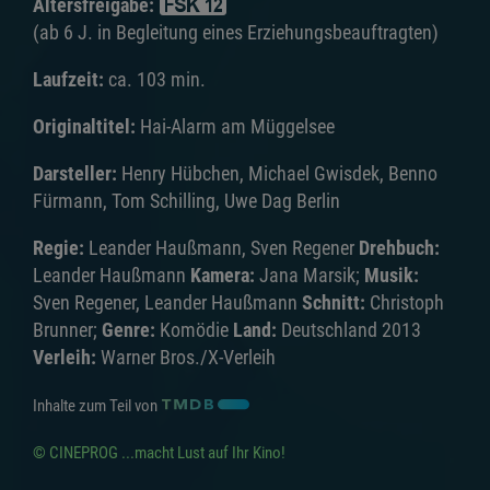
Altersfreigabe:
(ab 6 J. in Begleitung eines Erziehungsbeauftragten)
Laufzeit:
ca. 103 min.
Originaltitel:
Hai-Alarm am Müggelsee
Darsteller:
Henry Hübchen, Michael Gwisdek, Benno
Fürmann, Tom Schilling, Uwe Dag Berlin
Regie:
Leander Haußmann, Sven Regener
Drehbuch:
Leander Haußmann
Kamera:
Jana Marsik;
Musik:
Sven Regener, Leander Haußmann
Schnitt:
Christoph
Brunner;
Genre:
Komödie
Land:
Deutschland 2013
Verleih:
Warner Bros./X-Verleih
Inhalte zum Teil von
© CINEPROG ...macht Lust auf Ihr Kino!