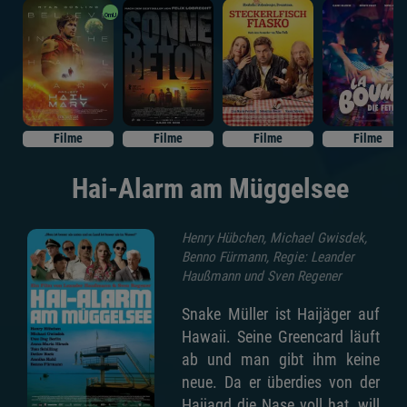
OmU
Filme
Filme
Filme
Filme
Hai-Alarm am Müggelsee
Henry Hübchen, Michael Gwisdek,
Benno Fürmann, Regie: Leander
Haußmann und Sven Regener
Snake Müller ist Haijäger auf
Hawaii. Seine Greencard läuft
ab und man gibt ihm keine
neue. Da er überdies von der
Haijagd die Nase voll hat, will