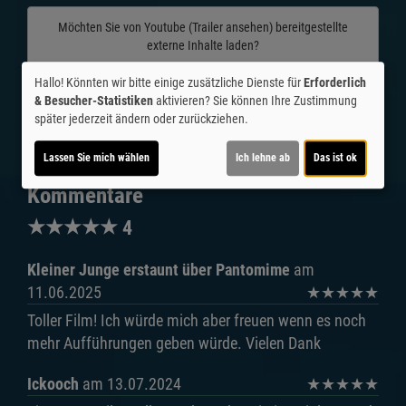
Möchten Sie von
Youtube (Trailer ansehen)
bereitgestellte
externe Inhalte laden?
Ja
Hallo! Könnten wir bitte einige zusätzliche Dienste für
Erforderlich
& Besucher-Statistiken
aktivieren? Sie können Ihre Zustimmung
später jederzeit ändern oder zurückziehen.
Trailer 1 | Trailer-FSK: 12
Lassen Sie mich wählen
Ich lehne ab
Das ist ok
Kommentare
★
★
★
★
★
4
Kleiner Junge erstaunt über Pantomime
am
11.06.2025
★
★
★
★
★
Toller Film! Ich würde mich aber freuen wenn es noch
mehr Aufführungen geben würde. Vielen Dank
Ickooch
am 13.07.2024
★
★
★
★
★