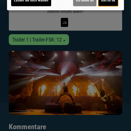
Lassen Sie mich wählen
Ich lehne ab
Das ist ok
Möchten Sie von
Youtube (Trailer ansehen)
bereitgestellte
externe Inhalte laden?
Ja
Trailer 1 | Trailer-FSK: 12
Kommentare