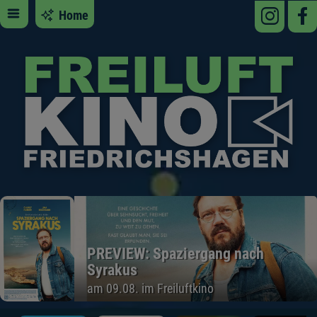
Home
PREVIEW: Spaziergang nach
Syrakus
am 09.08. im Freiluftkino