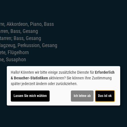
rre, Akkordeon, Piano, Bass
arren, Bass, Gesang
arren; Bass, Gesang
lagzeug, Perkussion, Gesang
te, Flügelhorn
une, Susaphon
Hallo! Könnten wir bitte einige zusätzliche Dienste für
Erforderlich
& Besucher-Statistiken
aktivieren? Sie können Ihre Zustimmung
später jederzeit ändern oder zurückziehen.
Lassen Sie mich wählen
Ich lehne ab
Das ist ok