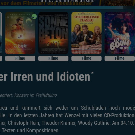
am 07.08. im Freiluftkino
OmU
Filme
Filme
Filme
Filme
r Irren und Idioten´
ntiert: Konzert im Freiluftkino
 treu und kümmert sich weder um Schubladen noch modisch
le. In den letzten Jahren hat Wenzel mit vielen CD-Produktion
er, Christoph Hein, Theodor Kramer, Woody Guthrie. Am 04.10.2
en Texten und Kompositionen.