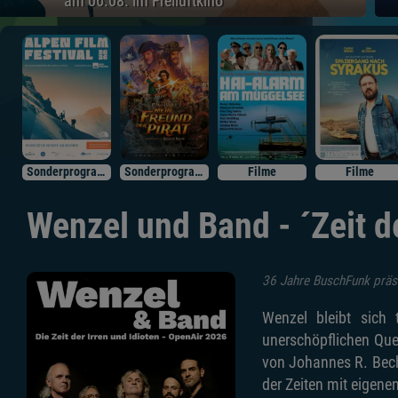
am 06.08. im Freiluftkino
Sonderprogramm
Sonderprogramm
Filme
Filme
Wenzel und Band - ´Zeit de
36 Jahre BuschFunk präse
Wenzel bleibt sich
unerschöpflichen Quel
von Johannes R. Bech
der Zeiten mit eigen