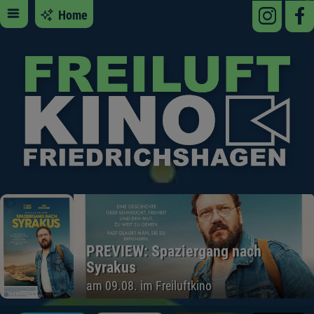
Home
PREVIEW: Spaziergang nach
Syrakus
am 09.08. im Freiluftkino